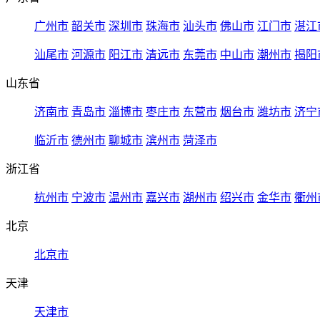
广州市
韶关市
深圳市
珠海市
汕头市
佛山市
江门市
湛江
汕尾市
河源市
阳江市
清远市
东莞市
中山市
潮州市
揭阳
山东省
济南市
青岛市
淄博市
枣庄市
东营市
烟台市
潍坊市
济宁
临沂市
德州市
聊城市
滨州市
菏泽市
浙江省
杭州市
宁波市
温州市
嘉兴市
湖州市
绍兴市
金华市
衢州
北京
北京市
天津
天津市