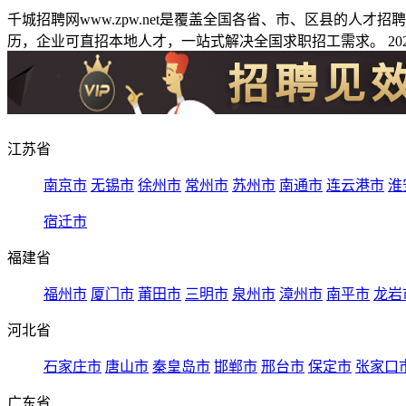
千城招聘网www.zpw.net是覆盖全国各省、市、区县的人
历，企业可直招本地人才，一站式解决全国求职招工需求。 2026
江苏省
南京市
无锡市
徐州市
常州市
苏州市
南通市
连云港市
淮
宿迁市
福建省
福州市
厦门市
莆田市
三明市
泉州市
漳州市
南平市
龙岩
河北省
石家庄市
唐山市
秦皇岛市
邯郸市
邢台市
保定市
张家口
广东省