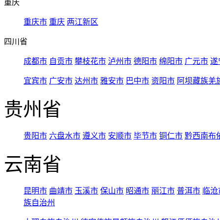
重庆
重庆市
重庆
两江新区
四川省
成都市
自贡市
攀枝花市
泸州市
德阳市
绵阳市
广元市
遂
宜宾市
广安市
达州市
雅安市
巴中市
资阳市
阿坝藏族羌
贵州省
贵阳市
六盘水市
遵义市
安顺市
毕节市
铜仁市
黔西南布
云南省
昆明市
曲靖市
玉溪市
保山市
昭通市
丽江市
普洱市
临沧
族自治州