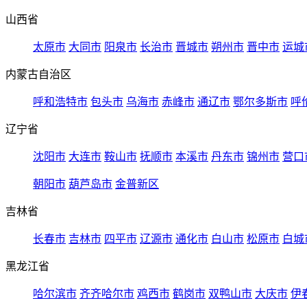
山西省
太原市
大同市
阳泉市
长治市
晋城市
朔州市
晋中市
运城
内蒙古自治区
呼和浩特市
包头市
乌海市
赤峰市
通辽市
鄂尔多斯市
呼
辽宁省
沈阳市
大连市
鞍山市
抚顺市
本溪市
丹东市
锦州市
营口
朝阳市
葫芦岛市
金普新区
吉林省
长春市
吉林市
四平市
辽源市
通化市
白山市
松原市
白城
黑龙江省
哈尔滨市
齐齐哈尔市
鸡西市
鹤岗市
双鸭山市
大庆市
伊