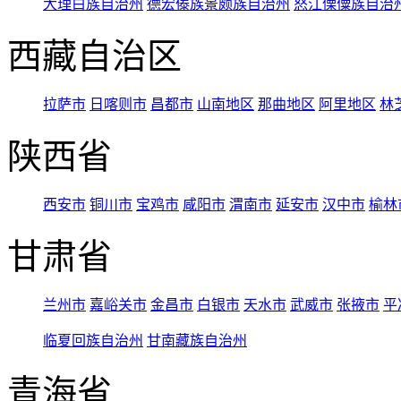
大理白族自治州
德宏傣族景颇族自治州
怒江傈僳族自治
西藏自治区
拉萨市
日喀则市
昌都市
山南地区
那曲地区
阿里地区
林
陕西省
西安市
铜川市
宝鸡市
咸阳市
渭南市
延安市
汉中市
榆林
甘肃省
兰州市
嘉峪关市
金昌市
白银市
天水市
武威市
张掖市
平
临夏回族自治州
甘南藏族自治州
青海省