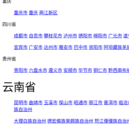
重庆
重庆市
重庆
两江新区
四川省
成都市
自贡市
攀枝花市
泸州市
德阳市
绵阳市
广元市
遂
宜宾市
广安市
达州市
雅安市
巴中市
资阳市
阿坝藏族羌
贵州省
贵阳市
六盘水市
遵义市
安顺市
毕节市
铜仁市
黔西南布
云南省
昆明市
曲靖市
玉溪市
保山市
昭通市
丽江市
普洱市
临沧
族自治州
大理白族自治州
德宏傣族景颇族自治州
怒江傈僳族自治