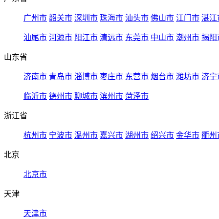
广州市
韶关市
深圳市
珠海市
汕头市
佛山市
江门市
湛江
汕尾市
河源市
阳江市
清远市
东莞市
中山市
潮州市
揭阳
山东省
济南市
青岛市
淄博市
枣庄市
东营市
烟台市
潍坊市
济宁
临沂市
德州市
聊城市
滨州市
菏泽市
浙江省
杭州市
宁波市
温州市
嘉兴市
湖州市
绍兴市
金华市
衢州
北京
北京市
天津
天津市