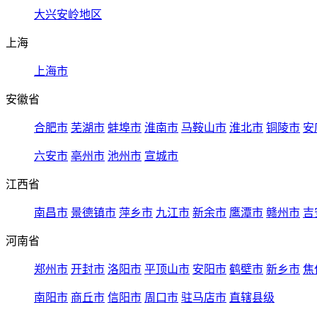
大兴安岭地区
上海
上海市
安徽省
合肥市
芜湖市
蚌埠市
淮南市
马鞍山市
淮北市
铜陵市
安
六安市
亳州市
池州市
宣城市
江西省
南昌市
景德镇市
萍乡市
九江市
新余市
鹰潭市
赣州市
吉
河南省
郑州市
开封市
洛阳市
平顶山市
安阳市
鹤壁市
新乡市
焦
南阳市
商丘市
信阳市
周口市
驻马店市
直辖县级