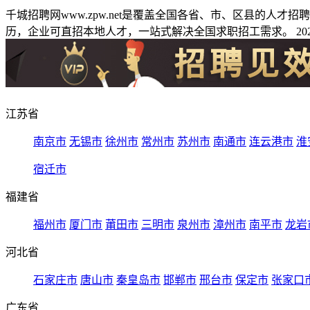
千城招聘网www.zpw.net是覆盖全国各省、市、区县的人
历，企业可直招本地人才，一站式解决全国求职招工需求。 2026
江苏省
南京市
无锡市
徐州市
常州市
苏州市
南通市
连云港市
淮
宿迁市
福建省
福州市
厦门市
莆田市
三明市
泉州市
漳州市
南平市
龙岩
河北省
石家庄市
唐山市
秦皇岛市
邯郸市
邢台市
保定市
张家口
广东省