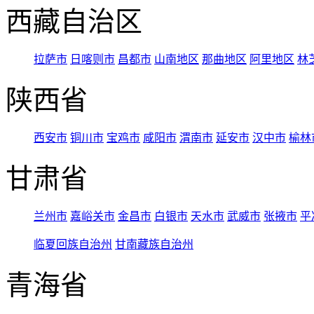
西藏自治区
拉萨市
日喀则市
昌都市
山南地区
那曲地区
阿里地区
林
陕西省
西安市
铜川市
宝鸡市
咸阳市
渭南市
延安市
汉中市
榆林
甘肃省
兰州市
嘉峪关市
金昌市
白银市
天水市
武威市
张掖市
平
临夏回族自治州
甘南藏族自治州
青海省