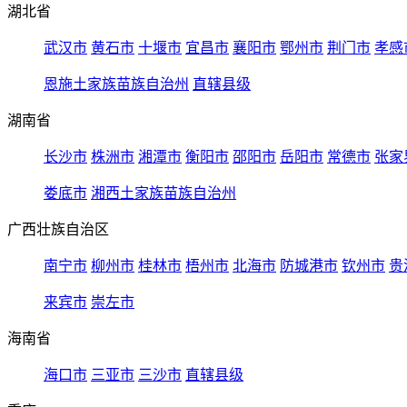
湖北省
武汉市
黄石市
十堰市
宜昌市
襄阳市
鄂州市
荆门市
孝感
恩施土家族苗族自治州
直辖县级
湖南省
长沙市
株洲市
湘潭市
衡阳市
邵阳市
岳阳市
常德市
张家
娄底市
湘西土家族苗族自治州
广西壮族自治区
南宁市
柳州市
桂林市
梧州市
北海市
防城港市
钦州市
贵
来宾市
崇左市
海南省
海口市
三亚市
三沙市
直辖县级