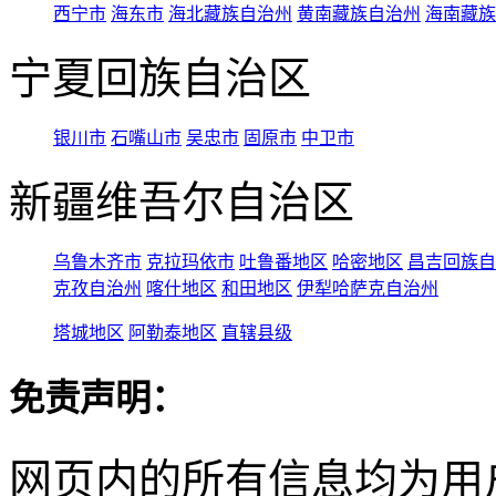
西宁市
海东市
海北藏族自治州
黄南藏族自治州
海南藏族
宁夏回族自治区
银川市
石嘴山市
吴忠市
固原市
中卫市
新疆维吾尔自治区
乌鲁木齐市
克拉玛依市
吐鲁番地区
哈密地区
昌吉回族自
克孜自治州
喀什地区
和田地区
伊犁哈萨克自治州
塔城地区
阿勒泰地区
直辖县级
免责声明：
网页内的所有信息均为用