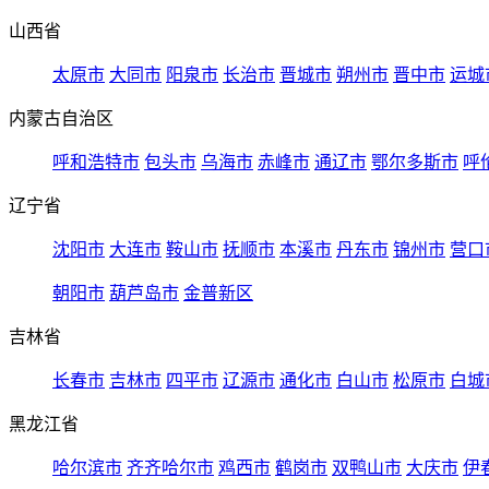
山西省
太原市
大同市
阳泉市
长治市
晋城市
朔州市
晋中市
运城
内蒙古自治区
呼和浩特市
包头市
乌海市
赤峰市
通辽市
鄂尔多斯市
呼
辽宁省
沈阳市
大连市
鞍山市
抚顺市
本溪市
丹东市
锦州市
营口
朝阳市
葫芦岛市
金普新区
吉林省
长春市
吉林市
四平市
辽源市
通化市
白山市
松原市
白城
黑龙江省
哈尔滨市
齐齐哈尔市
鸡西市
鹤岗市
双鸭山市
大庆市
伊