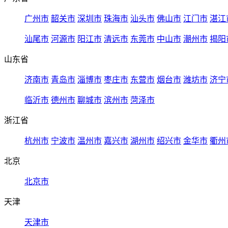
广州市
韶关市
深圳市
珠海市
汕头市
佛山市
江门市
湛江
汕尾市
河源市
阳江市
清远市
东莞市
中山市
潮州市
揭阳
山东省
济南市
青岛市
淄博市
枣庄市
东营市
烟台市
潍坊市
济宁
临沂市
德州市
聊城市
滨州市
菏泽市
浙江省
杭州市
宁波市
温州市
嘉兴市
湖州市
绍兴市
金华市
衢州
北京
北京市
天津
天津市