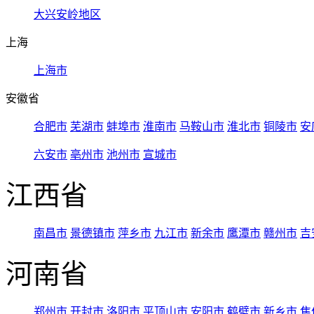
大兴安岭地区
上海
上海市
安徽省
合肥市
芜湖市
蚌埠市
淮南市
马鞍山市
淮北市
铜陵市
安
六安市
亳州市
池州市
宣城市
江西省
南昌市
景德镇市
萍乡市
九江市
新余市
鹰潭市
赣州市
吉
河南省
郑州市
开封市
洛阳市
平顶山市
安阳市
鹤壁市
新乡市
焦