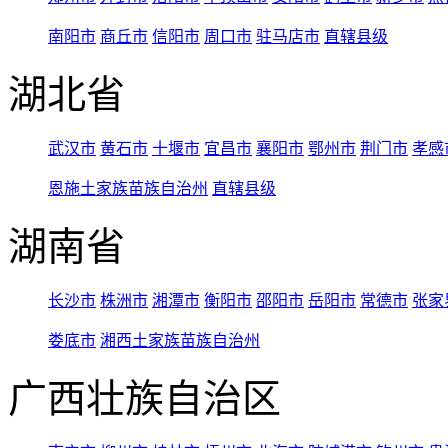
南阳市
商丘市
信阳市
周口市
驻马店市
直辖县级
湖北省
武汉市
黄石市
十堰市
宜昌市
襄阳市
鄂州市
荆门市
孝感
恩施土家族苗族自治州
直辖县级
湖南省
长沙市
株洲市
湘潭市
衡阳市
邵阳市
岳阳市
常德市
张家
娄底市
湘西土家族苗族自治州
广西壮族自治区