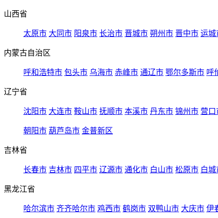
山西省
太原市
大同市
阳泉市
长治市
晋城市
朔州市
晋中市
运城
内蒙古自治区
呼和浩特市
包头市
乌海市
赤峰市
通辽市
鄂尔多斯市
呼
辽宁省
沈阳市
大连市
鞍山市
抚顺市
本溪市
丹东市
锦州市
营口
朝阳市
葫芦岛市
金普新区
吉林省
长春市
吉林市
四平市
辽源市
通化市
白山市
松原市
白城
黑龙江省
哈尔滨市
齐齐哈尔市
鸡西市
鹤岗市
双鸭山市
大庆市
伊