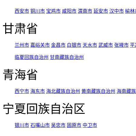
西安市
铜川市
宝鸡市
咸阳市
渭南市
延安市
汉中市
榆林
甘肃省
兰州市
嘉峪关市
金昌市
白银市
天水市
武威市
张掖市
平
临夏回族自治州
甘南藏族自治州
青海省
西宁市
海东市
海北藏族自治州
黄南藏族自治州
海南藏族
宁夏回族自治区
银川市
石嘴山市
吴忠市
固原市
中卫市