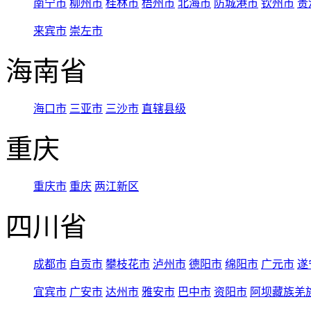
南宁市
柳州市
桂林市
梧州市
北海市
防城港市
钦州市
贵
来宾市
崇左市
海南省
海口市
三亚市
三沙市
直辖县级
重庆
重庆市
重庆
两江新区
四川省
成都市
自贡市
攀枝花市
泸州市
德阳市
绵阳市
广元市
遂
宜宾市
广安市
达州市
雅安市
巴中市
资阳市
阿坝藏族羌