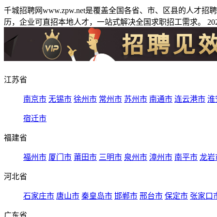
千城招聘网www.zpw.net是覆盖全国各省、市、区县的人
历，企业可直招本地人才，一站式解决全国求职招工需求。 2026
江苏省
南京市
无锡市
徐州市
常州市
苏州市
南通市
连云港市
淮
宿迁市
福建省
福州市
厦门市
莆田市
三明市
泉州市
漳州市
南平市
龙岩
河北省
石家庄市
唐山市
秦皇岛市
邯郸市
邢台市
保定市
张家口
广东省