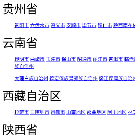
贵州省
贵阳市
六盘水市
遵义市
安顺市
毕节市
铜仁市
黔西南布
云南省
昆明市
曲靖市
玉溪市
保山市
昭通市
丽江市
普洱市
临沧
族自治州
大理白族自治州
德宏傣族景颇族自治州
怒江傈僳族自治
西藏自治区
拉萨市
日喀则市
昌都市
山南地区
那曲地区
阿里地区
林
陕西省