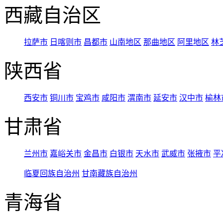
西藏自治区
拉萨市
日喀则市
昌都市
山南地区
那曲地区
阿里地区
林
陕西省
西安市
铜川市
宝鸡市
咸阳市
渭南市
延安市
汉中市
榆林
甘肃省
兰州市
嘉峪关市
金昌市
白银市
天水市
武威市
张掖市
平
临夏回族自治州
甘南藏族自治州
青海省