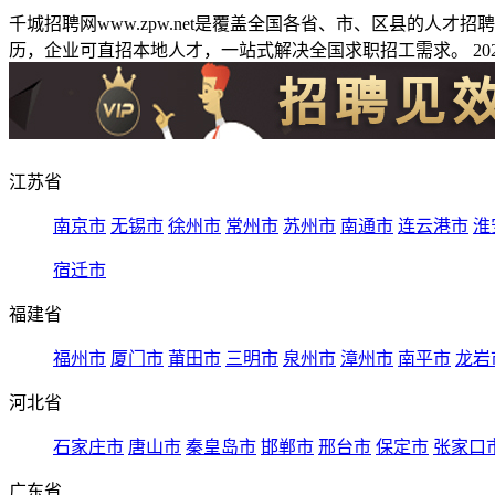
千城招聘网www.zpw.net是覆盖全国各省、市、区县的人
历，企业可直招本地人才，一站式解决全国求职招工需求。 2026
江苏省
南京市
无锡市
徐州市
常州市
苏州市
南通市
连云港市
淮
宿迁市
福建省
福州市
厦门市
莆田市
三明市
泉州市
漳州市
南平市
龙岩
河北省
石家庄市
唐山市
秦皇岛市
邯郸市
邢台市
保定市
张家口
广东省