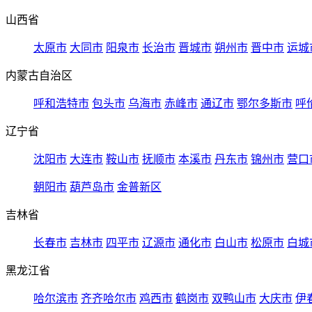
山西省
太原市
大同市
阳泉市
长治市
晋城市
朔州市
晋中市
运城
内蒙古自治区
呼和浩特市
包头市
乌海市
赤峰市
通辽市
鄂尔多斯市
呼
辽宁省
沈阳市
大连市
鞍山市
抚顺市
本溪市
丹东市
锦州市
营口
朝阳市
葫芦岛市
金普新区
吉林省
长春市
吉林市
四平市
辽源市
通化市
白山市
松原市
白城
黑龙江省
哈尔滨市
齐齐哈尔市
鸡西市
鹤岗市
双鸭山市
大庆市
伊