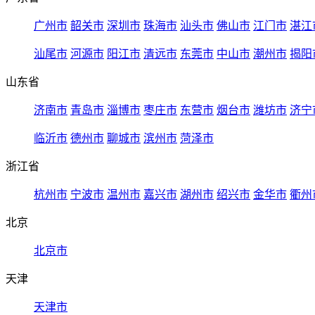
广州市
韶关市
深圳市
珠海市
汕头市
佛山市
江门市
湛江
汕尾市
河源市
阳江市
清远市
东莞市
中山市
潮州市
揭阳
山东省
济南市
青岛市
淄博市
枣庄市
东营市
烟台市
潍坊市
济宁
临沂市
德州市
聊城市
滨州市
菏泽市
浙江省
杭州市
宁波市
温州市
嘉兴市
湖州市
绍兴市
金华市
衢州
北京
北京市
天津
天津市