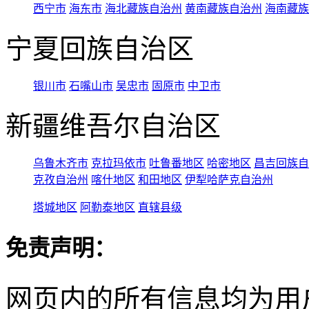
西宁市
海东市
海北藏族自治州
黄南藏族自治州
海南藏族
宁夏回族自治区
银川市
石嘴山市
吴忠市
固原市
中卫市
新疆维吾尔自治区
乌鲁木齐市
克拉玛依市
吐鲁番地区
哈密地区
昌吉回族自
克孜自治州
喀什地区
和田地区
伊犁哈萨克自治州
塔城地区
阿勒泰地区
直辖县级
免责声明：
网页内的所有信息均为用