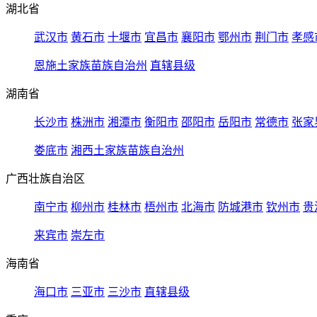
湖北省
武汉市
黄石市
十堰市
宜昌市
襄阳市
鄂州市
荆门市
孝感
恩施土家族苗族自治州
直辖县级
湖南省
长沙市
株洲市
湘潭市
衡阳市
邵阳市
岳阳市
常德市
张家
娄底市
湘西土家族苗族自治州
广西壮族自治区
南宁市
柳州市
桂林市
梧州市
北海市
防城港市
钦州市
贵
来宾市
崇左市
海南省
海口市
三亚市
三沙市
直辖县级