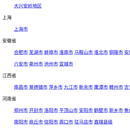
大兴安岭地区
上海
上海市
安徽省
合肥市
芜湖市
蚌埠市
淮南市
马鞍山市
淮北市
铜陵市
安
六安市
亳州市
池州市
宣城市
江西省
南昌市
景德镇市
萍乡市
九江市
新余市
鹰潭市
赣州市
吉
河南省
郑州市
开封市
洛阳市
平顶山市
安阳市
鹤壁市
新乡市
焦
南阳市
商丘市
信阳市
周口市
驻马店市
直辖县级