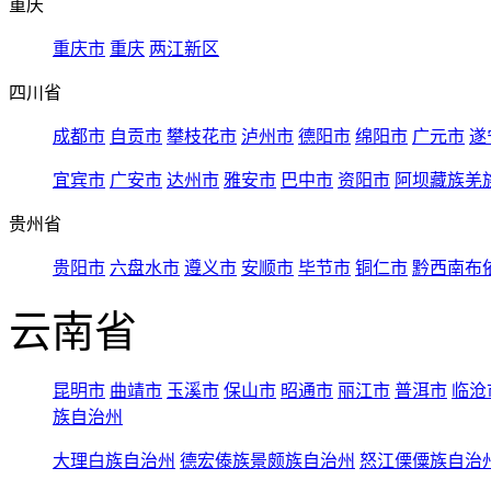
重庆
重庆市
重庆
两江新区
四川省
成都市
自贡市
攀枝花市
泸州市
德阳市
绵阳市
广元市
遂
宜宾市
广安市
达州市
雅安市
巴中市
资阳市
阿坝藏族羌
贵州省
贵阳市
六盘水市
遵义市
安顺市
毕节市
铜仁市
黔西南布
云南省
昆明市
曲靖市
玉溪市
保山市
昭通市
丽江市
普洱市
临沧
族自治州
大理白族自治州
德宏傣族景颇族自治州
怒江傈僳族自治